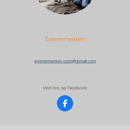
Evenementen
evenementen.vcpn@gmail.com
Vind ons op Facebook:
F
a
c