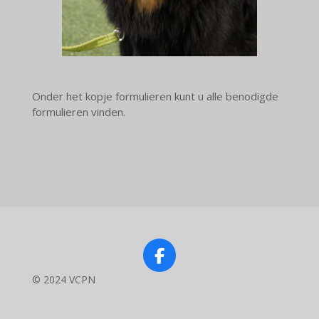
Onder het kopje formulieren kunt u alle benodigde
formulieren vinden.
F
a
© 2024 VCPN
c
e