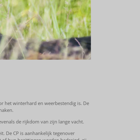
r het winterhard en weerbestendig is.
De
 maken.
venals de rijkdom van zijn lange vacht.
it.
De CP
is aanhankelijk tegenover
of hun bezittingen worden bedreigd, zij