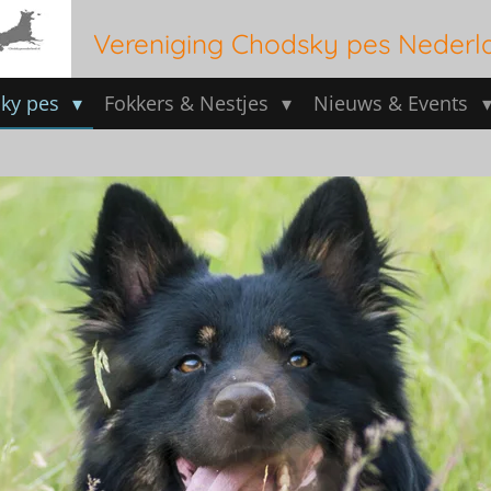
Vereniging Chodsky pes Nederl
ky pes
Fokkers & Nestjes
Nieuws & Events