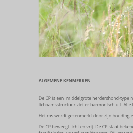
ALGEMENE KENMERKEN
De CP is een middelgrote herdershond-type m
lichaamsstructuur ziet er harmonisch uit.
Alle
Het ras wordt gekenmerkt door zijn houding en 
De CP
beweegt licht en vrij.
De CP
staat bekend
familieleden, vooral met kinderen.
Bij vreemd