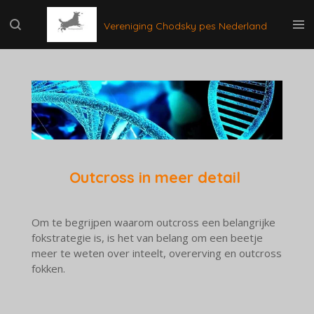
Ga
Vereniging Chodsky pes Nederland
direct
naar
de
hoofdinhoud
Outcross in meer detail
Om te begrijpen waarom outcross een belangrijke
fokstrategie is, is het van belang om een beetje
meer te weten over inteelt, overerving en outcross
fokken.