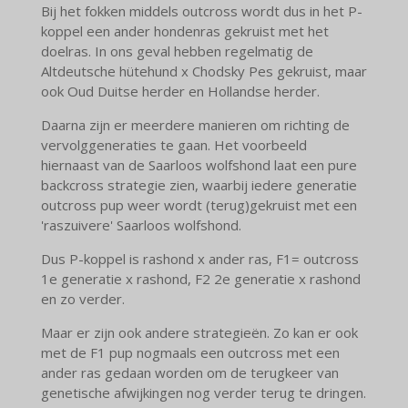
Bij het fokken middels outcross wordt dus in het P-
koppel een ander hondenras gekruist met het
doelras. In ons geval hebben regelmatig de
Altdeutsche hütehund x Chodsky Pes gekruist, maar
ook Oud Duitse herder en Hollandse herder.
Daarna zijn er meerdere manieren om richting de
vervolggeneraties te gaan. Het voorbeeld
hiernaast van de Saarloos wolfshond laat een pure
backcross strategie zien, waarbij iedere generatie
outcross pup weer wordt (terug)gekruist met een
'raszuivere' Saarloos wolfshond.
Dus P-koppel is rashond x ander ras, F1= outcross
1e generatie x rashond, F2 2e generatie x rashond
en zo verder.
Maar er zijn ook andere strategieën. Zo kan er ook
met de F1 pup nogmaals een outcross met een
ander ras gedaan worden om de terugkeer van
genetische afwijkingen nog verder terug te dringen.