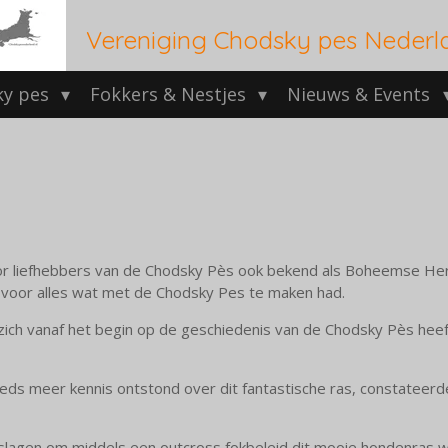
Vereniging Chodsky pes Nederl
ky pes
Fokkers & Nestjes
Nieuws & Events
r liefhebbers van de Chodsky Pès ook bekend als Boheemse Herd
nd voor alles wat met de Chodsky Pes te maken had.
zich vanaf het begin op de geschiedenis van de Chodsky Pès heeft 
ds meer kennis ontstond over dit fantastische ras, constateerde
slagen om middels een outcross fokbeleid dit mooie hondenras w