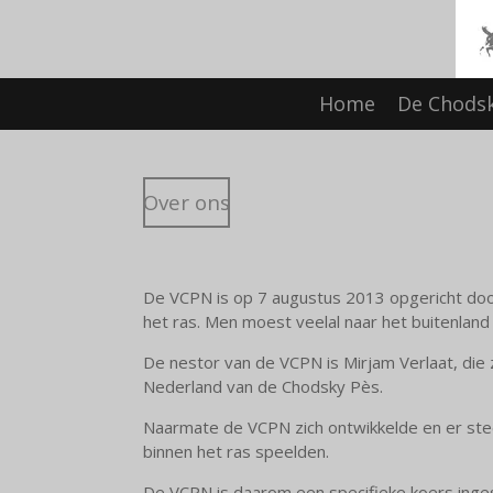
Ga
direct
naar
de
Home
De Chods
hoofdinhoud
Over ons
De VCPN is op 7 augustus 2013 opgericht doo
het ras. Men moest veelal naar het buitenla
De nestor van de VCPN is Mirjam Verlaat, die 
Nederland van de Chodsky Pès.
Naarmate de VCPN zich ontwikkelde en er stee
binnen het ras speelden.
De VCPN is daarom een specifieke koers inge