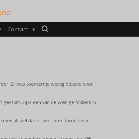
and
Contact
er. Er was toentertijd weinig bekend over
gestort. Zij is een van de weinige fokkers in
 men al snel dat er veel inteeltproblemen
eer van gezondere genen te voorzien. Klik